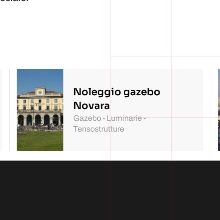
Noleggio gazebo
Novara
Gazebo - Luminarie -
Tensostrutture