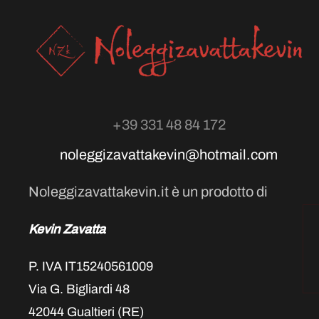
+39 331 48 84 172
noleggizavattakevin@hotmail.com
Noleggizavattakevin.it è un prodotto di
Kevin Zavatta
P. IVA IT15240561009
Via G. Bigliardi 48
42044 Gualtieri (RE)