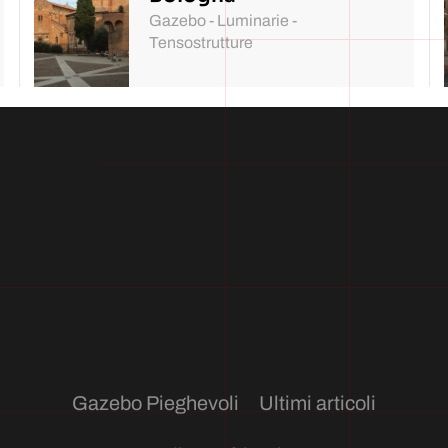
Gazebo - Luminarie -
Tensostrutture
Gazebo Pieghevoli
Ultimi articoli