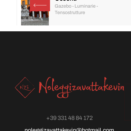
Gazebo - Luminarie -
Tensostrutture
+39 331 48 84 172
noleggizavattakevin@hotmail.com