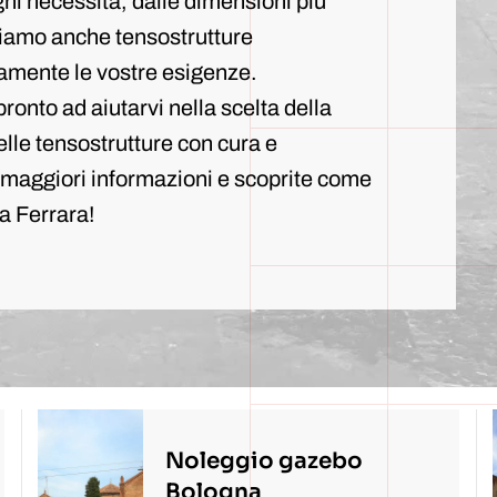
ni necessità, dalle dimensioni più
zziamo anche tensostrutture
amente le vostre esigenze.
ronto ad aiutarvi nella scelta della
lle tensostrutture con cura e
r maggiori informazioni e scoprite come
a Ferrara!
Noleggio gazebo
Bologna